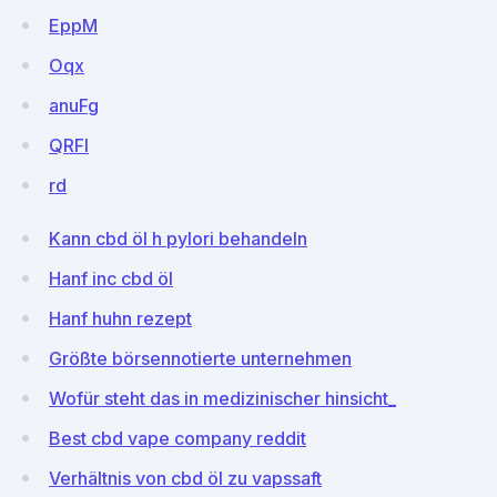
EppM
Oqx
anuFg
QRFl
rd
Kann cbd öl h pylori behandeln
Hanf inc cbd öl
Hanf huhn rezept
Größte börsennotierte unternehmen
Wofür steht das in medizinischer hinsicht_
Best cbd vape company reddit
Verhältnis von cbd öl zu vapssaft