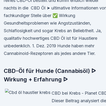
reines CBD-Öl bestellt und komm endlich wieder
nachts in die CBD Öl ➤ ultimative Informationen vo
fachkundiger Stelle über ✅ Wirkung
Gesundheitsproblemen wie Angstzuständen,
Schlaflosigkeit und sogar Krebs an Beliebtheit. Ja,
qualitativ hochwertiges CBD Öl ist für Haustiere
unbedenklich. 1. Dez. 2019 Hunde haben mehr
Cannabinoid-Rezeptoren als jedes andere Tier.
CBD-Öl für Hunde (Cannabisöl) ᐅ
Wirkung + Erfahrung ᐅ
CBD bei Krebs - Planet CB
Dieser Beitrag analysiert di