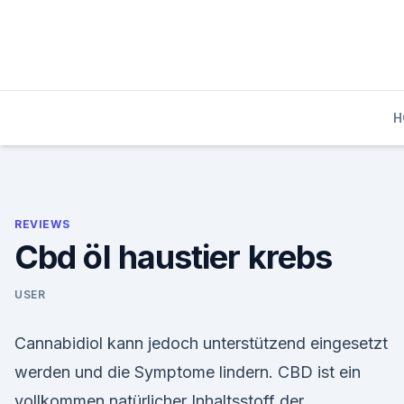
Skip
to
content
H
REVIEWS
Cbd öl haustier krebs
USER
Cannabidiol kann jedoch unterstützend eingesetzt
werden und die Symptome lindern. CBD ist ein
vollkommen natürlicher Inhaltsstoff der