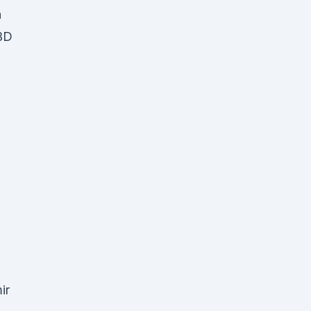
n
CBD
ir