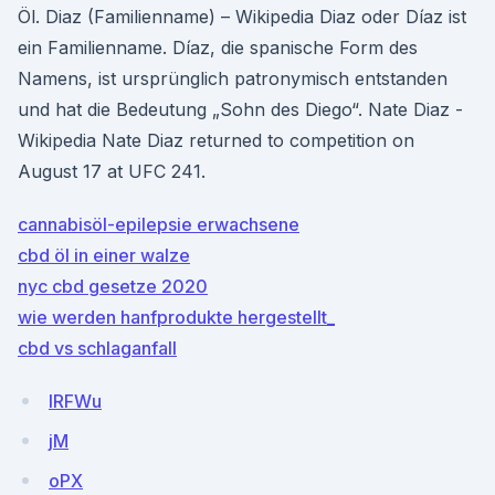
Öl. Diaz (Familienname) – Wikipedia Diaz oder Díaz ist
ein Familienname. Díaz, die spanische Form des
Namens, ist ursprünglich patronymisch entstanden
und hat die Bedeutung „Sohn des Diego“. Nate Diaz -
Wikipedia Nate Diaz returned to competition on
August 17 at UFC 241.
cannabisöl-epilepsie erwachsene
cbd öl in einer walze
nyc cbd gesetze 2020
wie werden hanfprodukte hergestellt_
cbd vs schlaganfall
lRFWu
jM
oPX