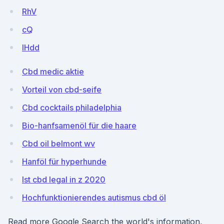
RhV
cQ
IHdd
Cbd medic aktie
Vorteil von cbd-seife
Cbd cocktails philadelphia
Bio-hanfsamenöl für die haare
Cbd oil belmont wv
Hanföl für hyperhunde
Ist cbd legal in z 2020
Hochfunktionierendes autismus cbd öl
Read more Google Search the world's information,