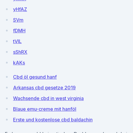
yHfAZ
SVm
fDMH
tVlL
sShRX
kAKs
Cbd öl gesund hanf
Arkansas cbd gesetze 2019
Wachsende cbd in west virginia
Blaue emu-creme mit hanföl
Erste und kostenlose cbd baldachin