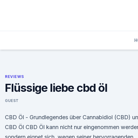
Skip
to
content
H
REVIEWS
Flüssige liebe cbd öl
GUEST
CBD Öl - Grundlegendes über Cannabidiol (CBD) u
CBD Öl CBD Öl kann nicht nur eingenommen werde
sondern eignet sich, wegen seiner hervorragenden