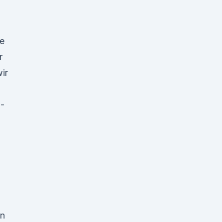
e
r
ir
 -
en