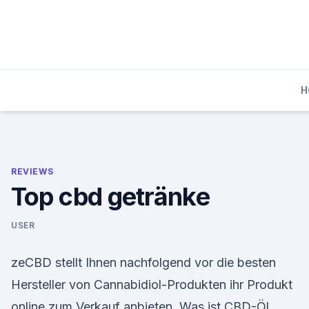
Skip
to
content
H
REVIEWS
Top cbd getränke
USER
zeCBD stellt Ihnen nachfolgend vor die besten
Hersteller von Cannabidiol-Produkten ihr Produkt
online zum Verkauf anbieten. Was ist CBD-Öl