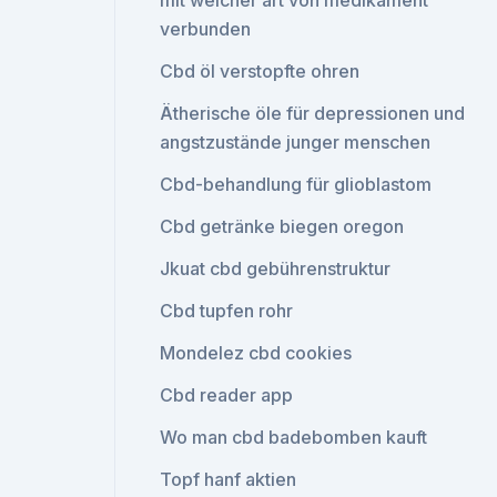
mit welcher art von medikament
verbunden
Cbd öl verstopfte ohren
Ätherische öle für depressionen und
angstzustände junger menschen
Cbd-behandlung für glioblastom
Cbd getränke biegen oregon
Jkuat cbd gebührenstruktur
Cbd tupfen rohr
Mondelez cbd cookies
Cbd reader app
Wo man cbd badebomben kauft
Topf hanf aktien