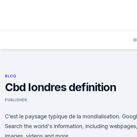
Skip
to
content
H
BLOG
Cbd londres definition
PUBLISHER
C’est le paysage typique de la mondialisation. Goog
Search the world's information, including webpages
images, videos and more.