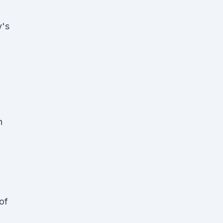
y's
n
of