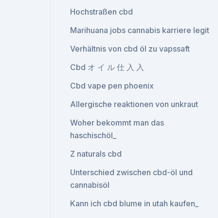
Hochstraßen cbd
Marihuana jobs cannabis karriere legit
Verhältnis von cbd öl zu vapssaft
Cbd オ イ ル 仕 入 入
Cbd vape pen phoenix
Allergische reaktionen von unkraut
Woher bekommt man das
haschischöl_
Z naturals cbd
Unterschied zwischen cbd-öl und
cannabisöl
Kann ich cbd blume in utah kaufen_