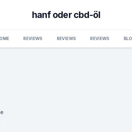
hanf oder cbd-öl
OME
REVIEWS
REVIEWS
REVIEWS
BL
le
,