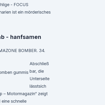
ählige - FOCUS
arien ist ein mörderisches
mb - hanfsamen
MAZONE BOMBER. 34.
Abschließ
bar, die
Unterseite
lässtsich
ip – Motormagazin“ zeigt
 eine schnelle