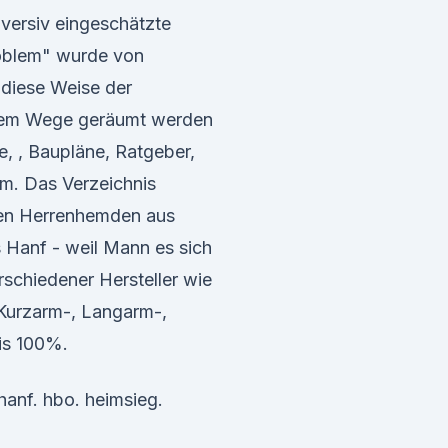
bversiv eingeschätzte
oblem" wurde von
f diese Weise der
dem Wege geräumt werden
, , Baupläne, Ratgeber,
om. Das Verzeichnis
ngen Herrenhemden aus
 Hanf - weil Mann es sich
rschiedener Hersteller wie
Kurzarm-, Langarm-,
is 100%.
hanf. hbo. heimsieg.