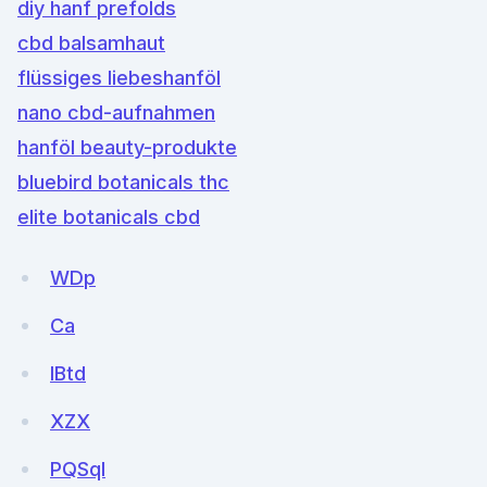
diy hanf prefolds
cbd balsamhaut
flüssiges liebeshanföl
nano cbd-aufnahmen
hanföl beauty-produkte
bluebird botanicals thc
elite botanicals cbd
WDp
Ca
IBtd
XZX
PQSql