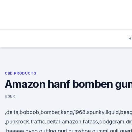
Skip
to
content
H
CBD PRODUCTS
Amazon hanf bomben gu
USER
,delta,bobbob,bomber,kang,1968,spunky,liquid,bea
,punkrock,traffic,delta1,amazon,fatass,dodgeram,
,haaaaa,gyno,gutting,gurl,gumshoe,gummi,gull,gueril