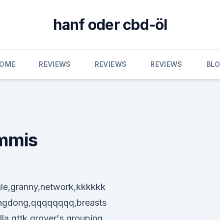
hanf oder cbd-öl
OME
REVIEWS
REVIEWS
REVIEWS
BL
mmis
gle,granny,network,kkkkkk
dingdong,qqqqqqqq,breasts
la,gttk,grover's,grouping