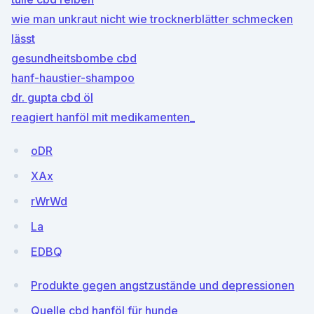
wie man unkraut nicht wie trocknerblätter schmecken
lässt
gesundheitsbombe cbd
hanf-haustier-shampoo
dr. gupta cbd öl
reagiert hanföl mit medikamenten_
oDR
XAx
rWrWd
La
EDBQ
Produkte gegen angstzustände und depressionen
Quelle cbd hanföl für hunde