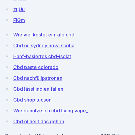
ztjUu
FlGm
Wie viel kostet ein kilo cbd
Cbd oil sydney nova scotia
Hanf-basiertes cbd-isolat
Cbd paste colorado
Cbd nachfüllpatronen
Cbd lässt indien fallen
Cbd shop tucson
Wie benutze ich cbd living vape_
Cbd öl heilt das gehirn