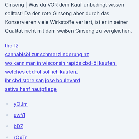
Ginseng | Was du VOR dem Kauf unbedingt wissen
solltest! Da der rote Ginseng aber durch das
Konservieren viele Wirkstoffe verliert, ist er in seiner
Qualität nicht mit dem weißen Ginseng zu vergleichen.
thc 12
cannabisöl zur schmerzlinderung nz
wo kann man in wisconsin rapids cbd-öl kaufen_
welches cbd-öl soll ich kaufen_
ihr cbd store san jose boulevard
sativa hanf hautpflege
yOJm
uwYl
bDZ
rQxTr