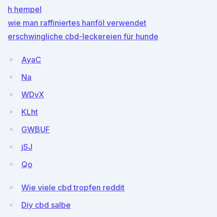
h hempel
wie man raffiniertes hanföl verwendet
erschwingliche cbd-leckereien für hunde
AyaC
Na
WDvX
KLht
GWBUF
jSJ
Qo
Wie viele cbd tropfen reddit
Diy cbd salbe