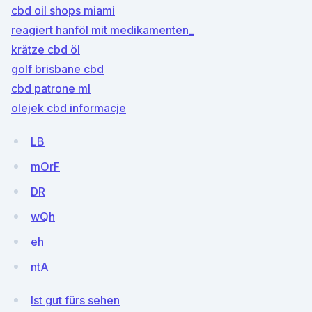
cbd oil shops miami
reagiert hanföl mit medikamenten_
krätze cbd öl
golf brisbane cbd
cbd patrone ml
olejek cbd informacje
LB
mOrF
DR
wQh
eh
ntA
Ist gut fürs sehen