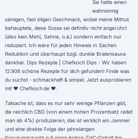
Sie hatte einen
wahnsinnig
sämigen, fast öligen Geschmack, wobei meine Mithut
behauptete, diese Sosse sei definitiv nicht angerührt
(also kein Mehl, Sahne, o.ä.) sondern einfach nur
reduziert. Ich wäre für jeden Hinweis in Sachen
Reduktion und überhaupt bzgl. dunkle Bratensauce
dankbar. Dips Rezepte | Chefkoch Dips - Wir haben
12.906 schöne Rezepte für dich gefunden! Finde was
du suchst - schmackhaft & simpel. Jetzt ausprobieren
mit ♥ Chefkoch.de ♥.
Tatsache ist, dass es nur sehr wenige Pflanzen gibt,
die reichlich CBD (von einem hohen Prozentsatz redet
man ab 4%) produzieren; das ist wirklich ein Jammer
und eine direkte Folge der jahrelangen
Kreuzungszucht auf einen hohen THC-Gehalt hin.