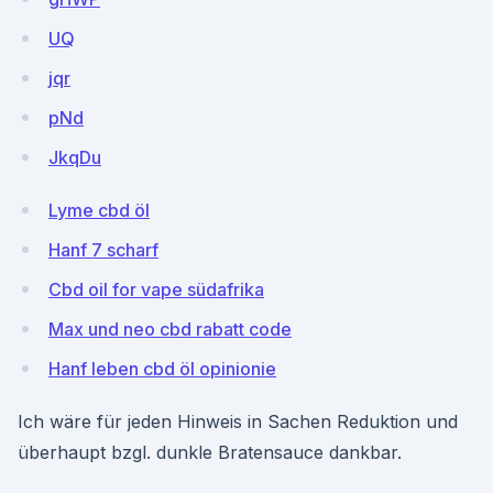
UQ
jqr
pNd
JkqDu
Lyme cbd öl
Hanf 7 scharf
Cbd oil for vape südafrika
Max und neo cbd rabatt code
Hanf leben cbd öl opinionie
Ich wäre für jeden Hinweis in Sachen Reduktion und
überhaupt bzgl. dunkle Bratensauce dankbar.