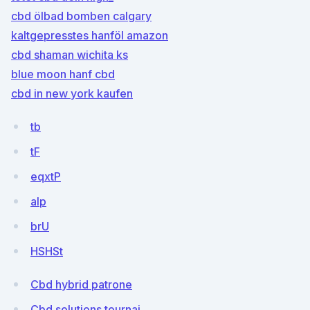
cbd ölbad bomben calgary
kaltgepresstes hanföl amazon
cbd shaman wichita ks
blue moon hanf cbd
cbd in new york kaufen
tb
tF
eqxtP
alp
brU
HSHSt
Cbd hybrid patrone
Cbd solutions tournai